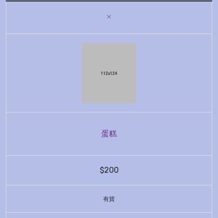
蛋糕
$200
有貨