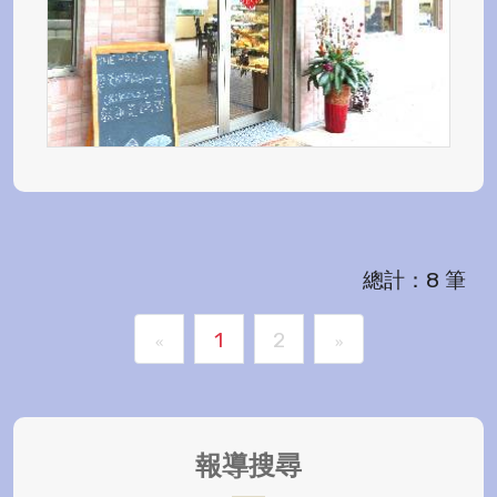
總計：8 筆
1
2
«
»
報導搜尋