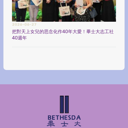
2026-06-27
2025
把對天上女兒的思念化作40年大愛！畢士大志工社
畢士大
40週年