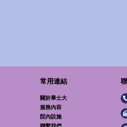
及閱覽、製給複製本、補充或更正、停止電腦處理及利用
COOKIE技術，以便於提供會員所需要的服務；COOKI
會員的電腦中隨機儲存字串，用以辨識區別使用者，若會員
款車等狀況。
會不時修訂網站政策。會員如果對於網站隱私權聲明、或
常用連結
客服中心聯絡。
關於畢士大
服務內容
院內設施
聯繫我們