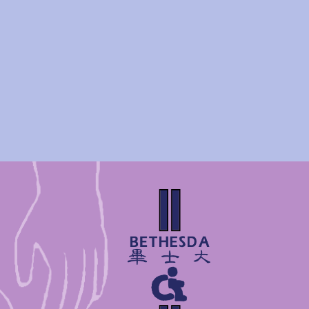
個人資料查詢或更正的方式
會員對於其個人資料，有查詢
心聯絡，將迅速進行處理。
COOKIE
為了便利會員使用，網站會使用
進行溝通的一種技術，它可能在
法順利登入網站或無法使用捐
隱私權保護政策修訂
隨著市場環境的改變本公司將
何疑問，可以利用電子郵件和