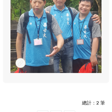
#郊遊
總計：2 筆