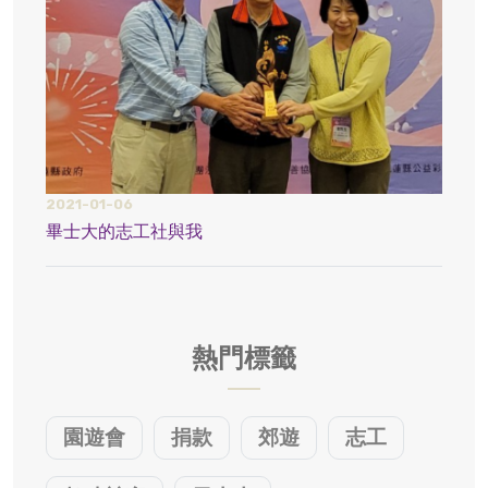
2021-01-06
2021
畢士大的志工社與我
疫情
熱門標籤
園遊會
捐款
郊遊
志工