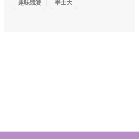
趣味競賽
畢士大