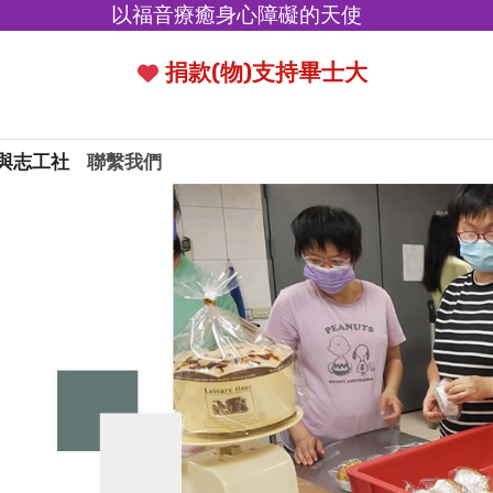
以福音療癒身心障礙的天使
捐款(物)支持畢士大
與志工社
聯繫我們