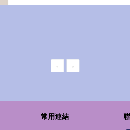
«
»
常用連結