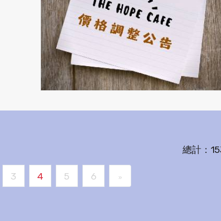
總計：15
3
4
5
6
»