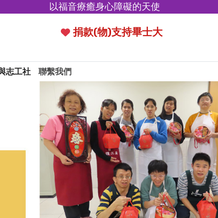
以福音療癒身心障礙的天使
捐款(物)支持畢士大
與志工社
聯繫我們