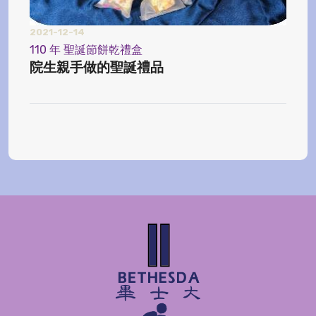
2021-12-14
2024
110 年 聖誕節餅乾禮盒
【榨
院生親手做的聖誕禮品