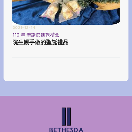
2021-12-14
2024
110 年 聖誕節餅乾禮盒
【榨
院生親手做的聖誕禮品