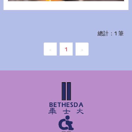
總計：1 筆
1
«
»