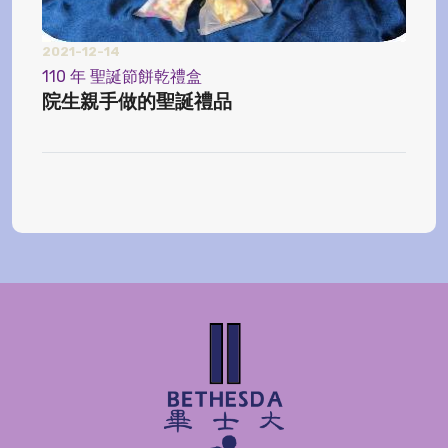
2021-12-14
2024
110 年 聖誕節餅乾禮盒
【榨
院生親手做的聖誕禮品