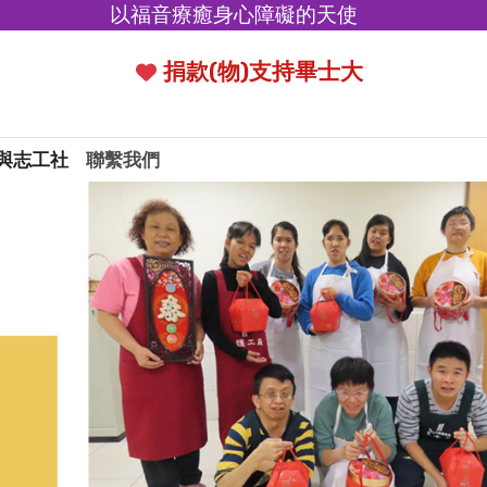
以福音療癒身心障礙的天使
捐款(物)支持畢士大
與志工社
聯繫我們