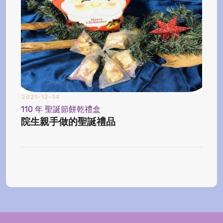
2021-12-14
2024
110 年 聖誕節餅乾禮盒
【榨
院生親手做的聖誕禮品